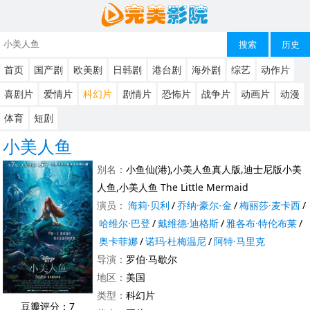
搜索
历史
首页
国产剧
欧美剧
日韩剧
港台剧
海外剧
综艺
动作片
喜剧片
爱情片
科幻片
剧情片
恐怖片
战争片
动画片
动漫
体育
短剧
小美人鱼
别名：
小鱼仙(港),小美人鱼真人版,迪士尼版小美
人鱼,小美人鱼 The Little Mermaid
演员：
海莉·贝利
/
乔纳·豪尔-金
/
梅丽莎·麦卡西
/
哈维尔·巴登
/
戴维德·迪格斯
/
雅各布·特伦布莱
/
奥卡菲娜
/
诺玛·杜梅温尼
/
阿特·马里克
导演：
罗伯·马歇尔
地区：
美国
类型：
科幻片
豆瓣评分：7