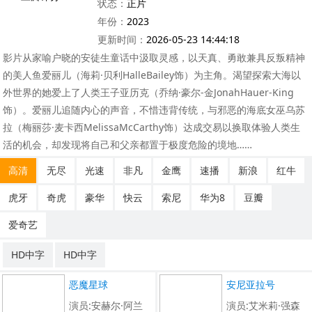
状态：
正片
年份：
2023
更新时间：
2026-05-23 14:44:18
影片从家喻户晓的安徒生童话中汲取灵感，以天真、勇敢兼具反叛精神
的美人鱼爱丽儿（海莉·贝利HalleBailey饰）为主角。渴望探索大海以
外世界的她爱上了人类王子亚历克（乔纳·豪尔-金JonahHauer-King
饰）。爱丽儿追随内心的声音，不惜违背传统，与邪恶的海底女巫乌苏
拉（梅丽莎·麦卡西MelissaMcCarthy饰）达成交易以换取体验人类生
活的机会，却发现将自己和父亲都置于极度危险的境地……
高清
无尽
光速
非凡
金鹰
速播
新浪
红牛
虎牙
奇虎
豪华
快云
索尼
华为8
豆瓣
爱奇艺
HD中字
HD中字
恶魔星球
安尼亚拉号
演员:安赫尔·阿兰
演员:艾米莉·强森