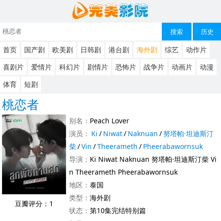
搜索
历史
首页
国产剧
欧美剧
日韩剧
港台剧
海外剧
综艺
动作片
喜剧片
爱情片
科幻片
剧情片
恐怖片
战争片
动画片
动漫
体育
短剧
桃恋者
别名：
Peach Lover
演员：
Ki
/
Niwat
/
Naknuan
/
努塔帕·坦迪斯汀
柴
/
Vin
/
Theerameth
/
Pheerabawornsuk
导演：
Ki Niwat Naknuan 努塔帕·坦迪斯汀柴 Vi
n Theerameth Pheerabawornsuk
地区：
泰国
类型：
海外剧
豆瓣评分：1
状态：
第10集完结特别篇