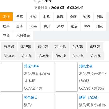
年份：
2026
更新时间：
2026-05-16 05:04:46
高清
无尽
光速
非凡
暴风
金鹰
速播
新浪
红牛
量子
iKun
虎牙
豪华
索尼
360
如意
豆瓣
电影天堂
特别篇
第10集
第09集
第08集
第07集
第06集
第05集
第04集
第03集
第01集
第02集
第01集
荒原1984
难眠之夜
演员:黄文永/梁丽
演员:苏拉吾·麦干/
芬/林明
纳帕斯
状态:全11集
状态:第16集完结
类型:海外剧
类型:海外剧
夜色撩人
糖果（2026）
演员:
演员:珂欣/张睿怡/