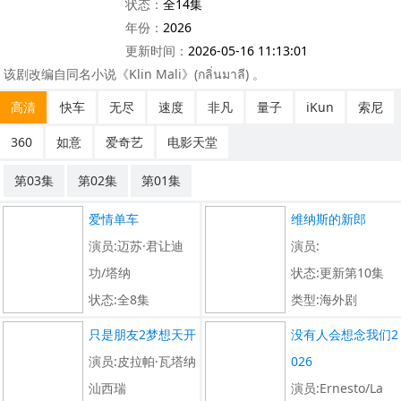
状态：
全14集
年份：
2026
更新时间：
2026-05-16 11:13:01
该剧改编自同名小说《Klin Mali》(กลิ่นมาลี) 。
高清
快车
无尽
速度
非凡
量子
iKun
索尼
360
如意
爱奇艺
电影天堂
第03集
第02集
第01集
爱情单车
维纳斯的新郎
演员:迈苏·君让迪
演员:
功/塔纳
状态:更新第10集
状态:全8集
类型:海外剧
类型:海外剧
只是朋友2梦想天开
没有人会想念我们2
演员:皮拉帕·瓦塔纳
026
汕西瑞
演员:Ernesto/La