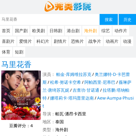
搜索
历史
首页
国产剧
欧美剧
日韩剧
港台剧
海外剧
综艺
动作片
喜剧片
爱情片
科幻片
剧情片
恐怖片
战争片
动画片
动漫
体育
短剧
马里花香
演员：
帕金·库姆维拉苏克
/
奥兰娜特·D·卡芭蕾
斯
/
松希·努诺卡空希
/
阿帕西里·尼蒂巴
/
薇琳萨
兰·唐绮苏瓦妮
/
吉查功·甘诺通
/
拉塔鹏·塔纳帕
特
/
娜塔莉卡·塔玛普里达南
/
Aew·Aumpa·Phusi
t
导演：
帕瓦·潘昂卡西里
地区：
泰国
豆瓣评分：4
类型：
海外剧