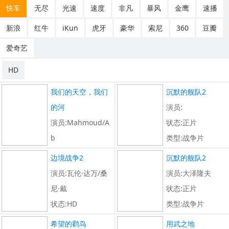
快车
无尽
光速
速度
非凡
暴风
金鹰
速播
新浪
红牛
iKun
虎牙
豪华
索尼
360
豆瓣
爱奇艺
HD
我们的天空，我们
沉默的舰队2
的河
演员:
演员:Mahmoud/A
状态:正片
b
类型:战争片
状态:HD
边境战争2
沉默的舰队2
类型:战争片
演员:瓦伦·达万/桑
演员:大泽隆夫
尼·戴
状态:正片
状态:HD
类型:战争片
类型:战争片
希望的鹳鸟
用武之地