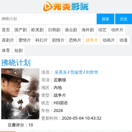
搜索
历史
首页
国产剧
欧美剧
日韩剧
港台剧
海外剧
综艺
动作片
喜剧片
爱情片
科幻片
剧情片
恐怖片
战争片
动画片
动漫
体育
短剧
拂晓计划
演员：
吴英东
/
范瑞雪
/
刘世华
导演：
迟鹏领
地区：
内地
类型：
战争片
状态：
HD国语
年份：
2026
更新时间：
2026-05-04 10:43:32
豆瓣评分：10