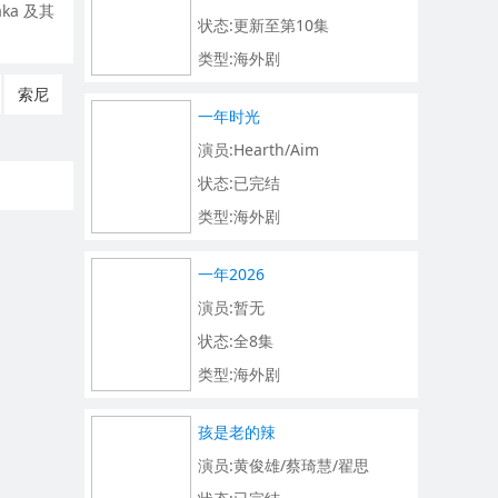
ka 及其
状态:更新至第10集
类型:海外剧
索尼
一年时光
演员:Hearth/Aim
状态:已完结
类型:海外剧
一年2026
演员:暂无
状态:全8集
类型:海外剧
孩是老的辣
演员:黄俊雄/蔡琦慧/翟思