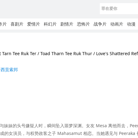
作片
喜剧片
爱情片
科幻片
剧情片
恐怖片
战争片
动画片
动漫
t Tarn Tee Ruk Ter / Toad Tharn Tee Ruk Thur / Love's Shattered Ref
·西贡索邦
与妹妹的头号嫌疑人时，瞬间坠入噩梦深渊。女友 Mesa 离他而去，Peera
女演员，与权势政客之子 Mahasamut 相恋。当她遇见与 Peeraka