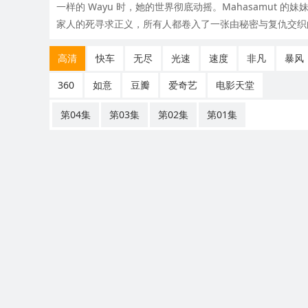
一样的 Wayu 时，她的世界彻底动摇。Mahasamut 的妹妹 F
家人的死寻求正义，所有人都卷入了一张由秘密与复仇交织
高清
快车
无尽
光速
速度
非凡
暴风
360
如意
豆瓣
爱奇艺
电影天堂
第04集
第03集
第02集
第01集