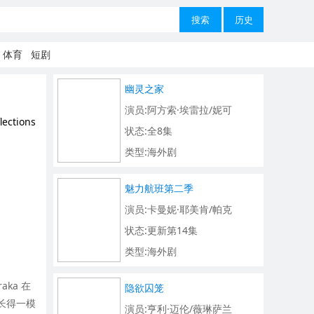
搜索
历史
体育
短剧
幽灵之家
演员:阿方索·埃雷拉/妮可
lections
状态:全8集
类型:海外剧
魅力航班第二季
演员:卡曼妮·耶美肯/帕克
状态:更新第14集
类型:海外剧
ka 在
隐欲囚笼
 长得一模
演员:亨利·迈伦/薇琳萨兰