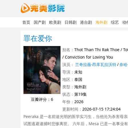
首页
国产剧
欧美剧
日韩剧
港台剧
海外剧
综艺
动
罪在爱你
别名：
Thot Than Thi Rak Thoe / To
/ Conviction for Loving You
演员：
兰奇拉薇·昂库瓦拉沃特
/
奈哈
导演：
未知
地区：
泰国
类型：
海外剧
状态：
第19集
豆瓣评分：6
年份：
2026
更新时间：
2026-07-15 17:24:04
Peeraka 是一名前途光明的医学实习生，当他沦为杀害母亲
试图逃避逮捕时悲惨离世。 六年后，Mesa 已是一名事业有成的