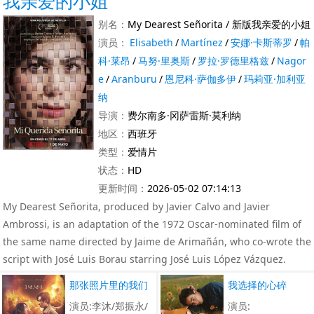
我亲爱的小姐
别名：
My Dearest Señorita / 新版我亲爱的小姐
演员：
Elisabeth
/
Martínez
/
安娜·卡斯蒂罗
/
帕
科·莱昂
/
马努·里奥斯
/
罗拉·罗德里格兹
/
Nagor
e
/
Aranburu
/
恩尼科·萨伽多伊
/
玛莉亚·加利亚
纳
导演：
费尔南多·冈萨雷斯·莫利纳
地区：
西班牙
类型：
爱情片
状态：
HD
更新时间：
2026-05-02 07:14:13
My Dearest Señorita, produced by Javier Calvo and Javier
Ambrossi, is an adaptation of the 1972 Oscar-nominated film of
the same name directed by Jaime de Arimañán, who co-wrote the
script with José Luis Borau starring José Luis López Vázquez.
那张照片里的我们
我选择的心碎
演员:李沐/郑振永/
演员: