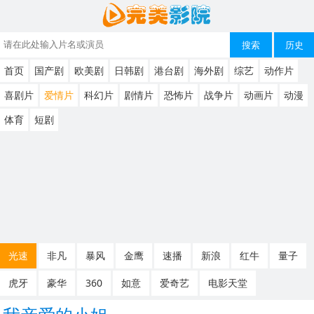
搜索
历史
首页
国产剧
欧美剧
日韩剧
港台剧
海外剧
综艺
动作片
喜剧片
爱情片
科幻片
剧情片
恐怖片
战争片
动画片
动漫
体育
短剧
光速
非凡
暴风
金鹰
速播
新浪
红牛
量子
虎牙
豪华
360
如意
爱奇艺
电影天堂